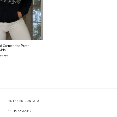
 Carneirinho Preto
irls
99,99
ENTRE EM CONTATO
5511972565823