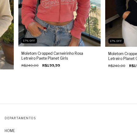
17
%
OFF
17
%
OFF
Moletom Cropped Carneirinho Rosa
Moletom Cropped
Letreiro Paete Planet Girls
Letreiro Planet G
R$240,00
R$199,99
R$240,00
R$1
DEPARTAMENTOS
HOME