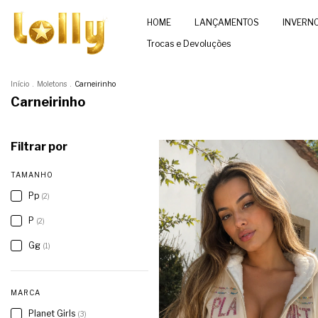
HOME
LANÇAMENTOS
INVERN
Trocas e Devoluções
Início
.
Moletons
.
Carneirinho
Carneirinho
Filtrar por
TAMANHO
Pp
(2)
P
(2)
Gg
(1)
MARCA
Planet Girls
(3)