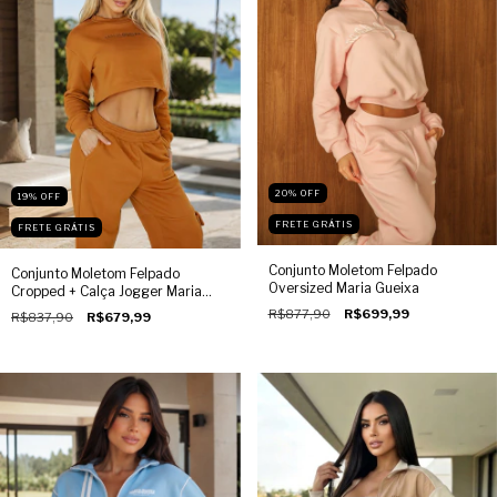
20
%
OFF
19
%
OFF
FRETE GRÁTIS
FRETE GRÁTIS
Conjunto Moletom Felpado
Conjunto Moletom Felpado
Oversized Maria Gueixa
Cropped + Calça Jogger Maria
Gueixa
R$877,90
R$699,99
R$837,90
R$679,99