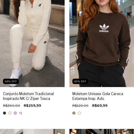
26
%
OFF
42
%
OFF
Conjunto Moletom Tradicional
Moletom Unissex Gola Careca
Inspirado NK C/ Zíper Touca
Estampa Insp. Ads.
R$350,00
R$259,99
R$120,00
R$69,99
+1