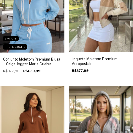
27
%
OFF
FRETE GRÁTIS
Jaqueta Moletom Premium
Conjunto Moletom Premium Blusa
Aeropostale
+ Calça Jogger Maria Gueixa
R$377,99
R$877,90
R$639,99