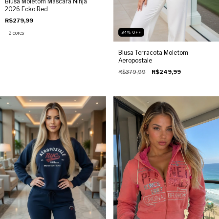
Blusa Moletom Máscara Ninja
2026 Ecko Red
R$279,99
34
%
OFF
2 cores
Blusa Terracota Moletom
Aeropostale
R$379,99
R$249,99