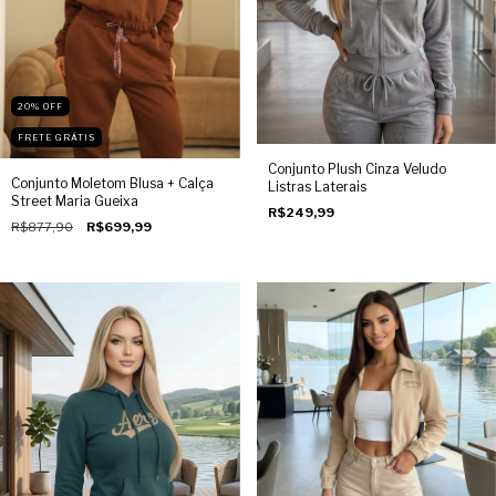
20
%
OFF
FRETE GRÁTIS
Conjunto Plush Cinza Veludo
Conjunto Moletom Blusa + Calça
Listras Laterais
Street Maria Gueixa
R$249,99
R$877,90
R$699,99