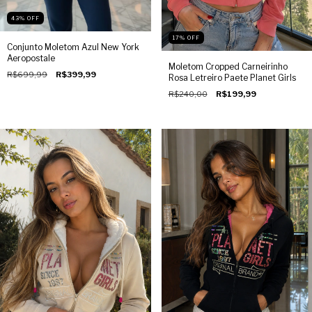
43
%
OFF
17
%
OFF
Conjunto Moletom Azul New York
Aeropostale
Moletom Cropped Carneirinho
R$699,99
R$399,99
Rosa Letreiro Paete Planet Girls
R$240,00
R$199,99