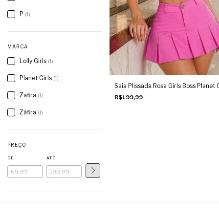
P
(1)
MARCA
Lolly Girls
(1)
Planet Girls
(1)
Saia Plissada Rosa Girls Boss Planet G
Zafira
(1)
R$199,99
Záfira
(1)
PREÇO
DE
ATÉ