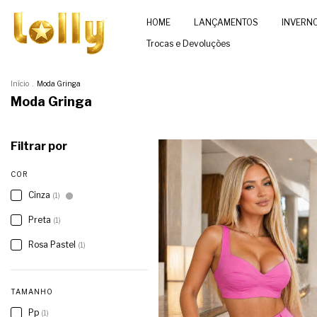
HOME
LANÇAMENTOS
INVERN
Trocas e Devoluções
Início
.
Moda Gringa
Moda Gringa
Filtrar por
COR
Cinza
(1)
Preta
(1)
Rosa Pastel
(1)
TAMANHO
Pp
(1)